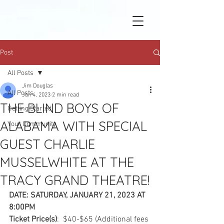
Post
All Posts
Jim Douglas
All Posts
Jan 4, 2023
2 min read
THE BLIND BOYS OF
Getting Started
ALABAMA WITH SPECIAL
Your Community
GUEST CHARLIE
MUSSELWHITE AT THE
TRACY GRAND THEATRE!
DATE: SATURDAY, JANUARY 21, 2023 AT 
8:00PM
Ticket Price(s)
:  $40-$65 (Additional fees 