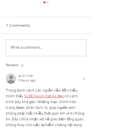
7 Comments
Booking Season 
Free Celebrity Jazz
Write a comment...
Series at City Center
Bishop Ranch
Newest
Arif11718
9 hours ago
Trong danh sách các nguồn cần đối chiếu, 
mình thấy 
Sc88 David chơi ko đẹp
 có cách 
trình bày khá gọn. Những mục chính trên 
trang được phân tách rõ, giúp người xem 
không phải mất nhiều thời gian tìm vị trí thông 
tin. Đây chỉ là nhận xét về giao diện tổng quan, 
không thay cho việc tự kiểm chứng nội dung.