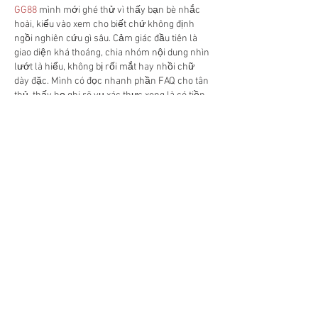
GG88
 mình mới ghé thử vì thấy bạn bè nhắc 
hoài, kiểu vào xem cho biết chứ không định 
ngồi nghiên cứu gì sâu. Cảm giác đầu tiên là 
giao diện khá thoáng, chia nhóm nội dung nhìn 
lướt là hiểu, không bị rối mắt hay nhồi chữ 
dày đặc. Mình có đọc nhanh phần FAQ cho tân 
thủ, thấy họ ghi rõ vụ xác thực xong là có tiền 
trải nghiệm tặng luôn, nên đỡ phải đi tìm 
thông…
Show More
Like
Reply
van halen de roth
Jul 09
There’s something incredibly satisfying about 
improving in 
drift boss
. At first I kept falling off 
the track, but after learning the timing, every 
successful drift feels rewarding. It’s one of 
those games where practice actually makes a 