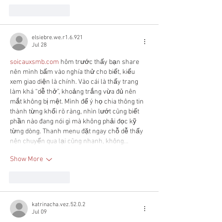
Like
Reply
elsiebre.we.r1.6.921
Jul 28
soicauxsmb.com
 hôm trước thấy bạn share 
nên mình bấm vào nghía thử cho biết, kiểu 
xem giao diện là chính. Vào cái là thấy trang 
làm khá “dễ thở”, khoảng trắng vừa đủ nên 
mắt không bị mệt. Mình để ý họ chia thông tin 
thành từng khối rõ ràng, nhìn lướt cũng biết 
phần nào đang nói gì mà không phải đọc kỹ 
từng dòng. Thanh menu đặt ngay chỗ dễ thấy 
nên chuyển qua lại cũng nhanh, không…
Show More
Like
Reply
katrinacha.vez.52.0.2
Jul 09